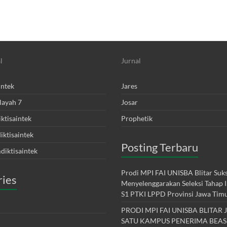
l
Jurnal
intek
Jares
layah 7
Josar
ktisaintek
Prophetik
ktisaintek
Posting Terbaru
diktisaintek
Prodi MPI FAI UNISBA Blitar Suk
ries
Menyelenggarakan Seleksi Tahap I
S1 PTKI LPPD Provinsi Jawa Tim
PRODI MPI FAI UNISBA BLITAR 
SATU KAMPUS PENERIMA BEAS