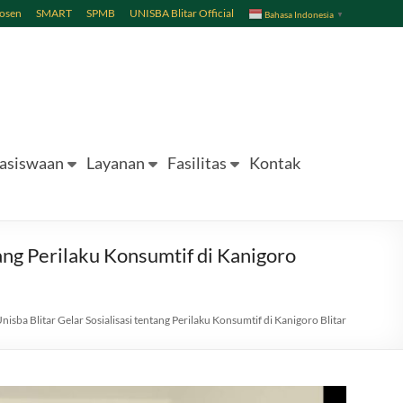
Dosen
SMART
SPMB
UNISBA Blitar Official
Bahasa Indonesia
▼
asiswaan
Layanan
Fasilitas
Kontak
ang Perilaku Konsumtif di Kanigoro
sba Blitar Gelar Sosialisasi tentang Perilaku Konsumtif di Kanigoro Blitar