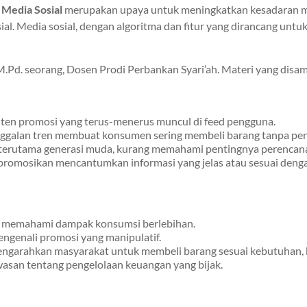
 Media Sosial
merupakan upaya untuk meningkatkan kesadaran 
ial. Media sosial, dengan algoritma dan fitur yang dirancang unt
d. seorang, Dosen Prodi Perbankan Syari’ah. Materi yang disamp
onten promosi yang terus-menerus muncul di feed pengguna.
inggalan tren membuat konsumen sering membeli barang tanpa pe
 terutama generasi muda, kurang memahami pentingnya perencan
ipromosikan mencantumkan informasi yang jelas atau sesuai deng
 memahami dampak konsumsi berlebihan.
ngenali promosi yang manipulatif.
engarahkan masyarakat untuk membeli barang sesuai kebutuhan, 
san tentang pengelolaan keuangan yang bijak.