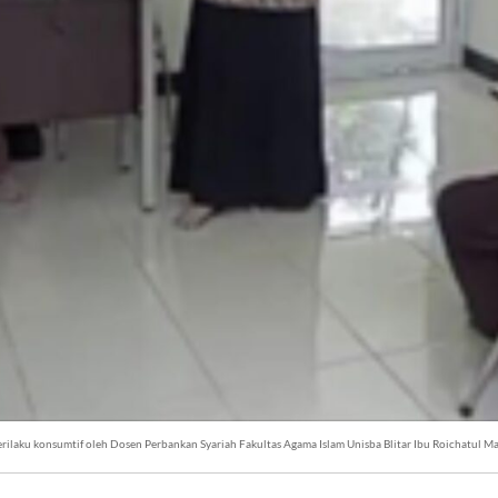
ilaku konsumtif oleh Dosen Perbankan Syariah Fakultas Agama Islam Unisba Blitar Ibu Roichatul M