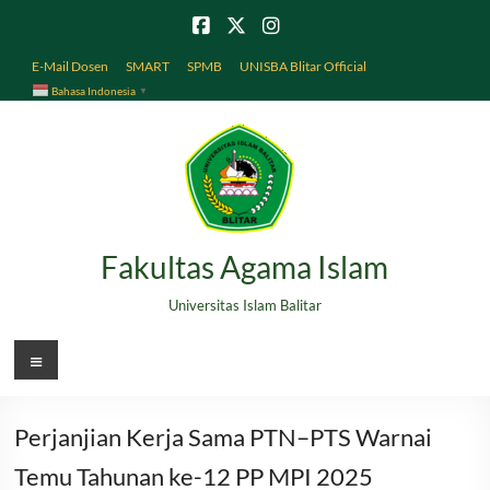
Skip
to
content
E-Mail Dosen
SMART
SPMB
UNISBA Blitar Official
Bahasa Indonesia
▼
Fakultas Agama Islam
Universitas Islam Balitar
Menu
Perjanjian Kerja Sama PTN–PTS Warnai
Temu Tahunan ke-12 PP MPI 2025