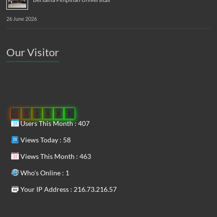
26 June 2026
Our Visitor
0
2
4
4
3
2
Users This Month : 407
Views Today : 58
Views This Month : 463
Who's Online : 1
Your IP Address : 216.73.216.57