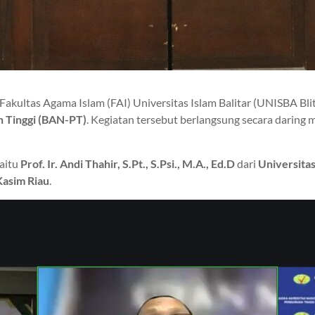
akultas Agama Islam (FAI) Universitas Islam Balitar (UNISBA Bli
n Tinggi (BAN-PT)
. Kegiatan tersebut berlangsung secara daring 
aitu
Prof. Ir. Andi Thahir, S.Pt., S.Psi., M.A., Ed.D
dari
Universita
Kasim Riau
.