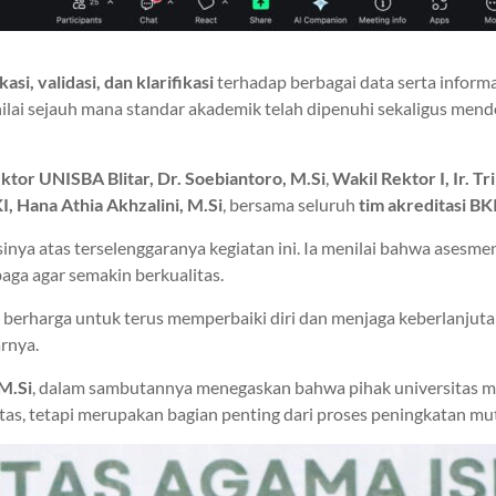
kasi, validasi, dan klarifikasi
terhadap berbagai data serta inform
nilai sejauh mana standar akademik telah dipenuhi sekaligus men
ktor UNISBA Blitar, Dr. Soebiantoro, M.Si
,
Wakil Rektor I, Ir. T
I, Hana Athia Akhzalini, M.Si
, bersama seluruh
tim akreditasi BK
sinya atas terselenggaranya kegiatan ini. Ia menilai bahwa ase
a agar semakin berkualitas.
erharga untuk terus memperbaiki diri dan menjaga keberlanjuta
arnya.
M.Si
, dalam sambutannya menegaskan bahwa pihak universitas me
as, tetapi merupakan bagian penting dari proses peningkatan mut