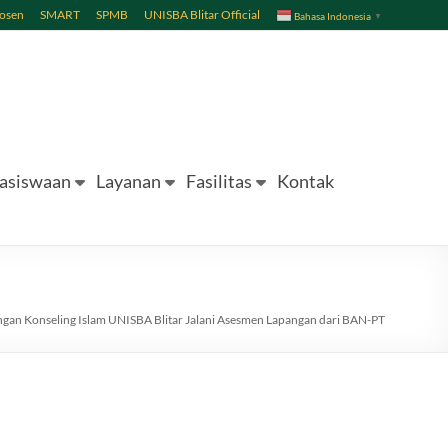
Dosen
SMART
SPMB
UNISBA Blitar Official
Bahasa Indonesia
▼
asiswaan
Layanan
Fasilitas
Kontak
ngan Konseling Islam UNISBA Blitar Jalani Asesmen Lapangan dari BAN-PT