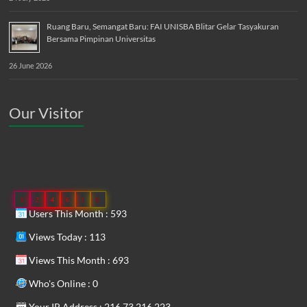
Ruang Baru, Semangat Baru: FAI UNISBA Blitar Gelar Tasyakuran
Bersama Pimpinan Universitas
26 June 2026
Our Visitor
0
2
4
6
1
8
Users This Month : 593
Views Today : 113
Views This Month : 693
Who's Online : 0
Your IP Address : 216.73.216.223