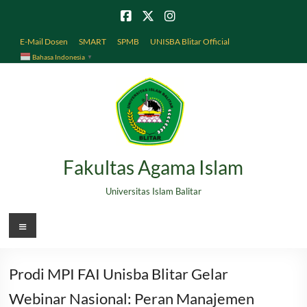
Skip
to
content
E-Mail Dosen
SMART
SPMB
UNISBA Blitar Official
Bahasa Indonesia
▼
Fakultas Agama Islam
Universitas Islam Balitar
Menu
Prodi MPI FAI Unisba Blitar Gelar
Webinar Nasional: Peran Manajemen