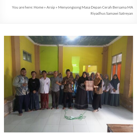
You are here:
Home
»
Arsip
»
Menyongsong Masa Depan Cerah Bersama MA
Riyadhus Samawi Satreyan