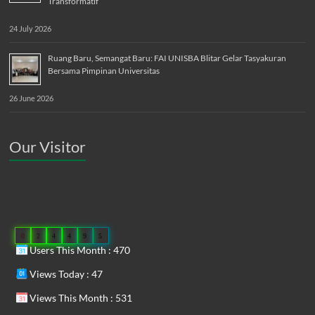
Transformatif
24 July 2026
Ruang Baru, Semangat Baru: FAI UNISBA Blitar Gelar Tasyakuran
Bersama Pimpinan Universitas
26 June 2026
Our Visitor
0
2
4
4
9
5
Users This Month : 470
Views Today : 47
Views This Month : 531