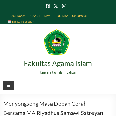
Skip
to
content
E-Mail Dosen
SMART
SPMB
UNISBA Blitar Official
Bahasa Indonesia
▼
Fakultas Agama Islam
Universitas Islam Balitar
Menu
Menyongsong Masa Depan Cerah
Bersama MA Riyadhus Samawi Satreyan